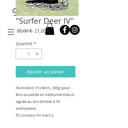
Stelle Illustration
"Surfer Deer IV"
Prix
Prix
 35,00 € 
21,00 €
original
promotionnel
Quantité
*
Ajouter au panier
Illustration 31x30cm, 300g (peut 
être encadrée en A4)Numérotée et 
signée au dos (limitée à 50 
exemplaire)

📮 Livraison fin mars⚠️ 