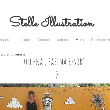
Stelle Illustration
propos
boutique
Contact
tattoos
Murs
Points de v
Polhena , sabina resort
2