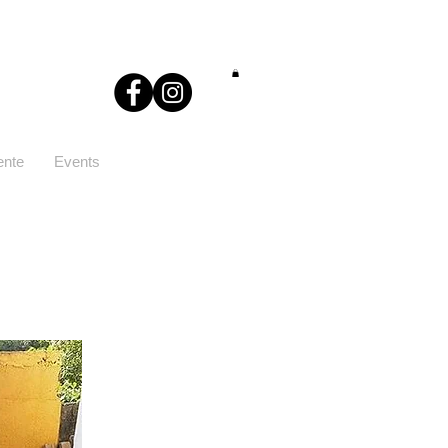
ente
Events