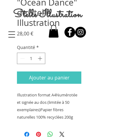
"Ocean Dance"
de Stelle
Stelle Illustration
Illustration
Prix
28,00 €
Quantité
*
Ajouter au panier
Illustration format A4Numérotée 
et signée au dos (limitée à 50 
exemplaires)Papier fibres 
naturelles 100% recyclées 200g 