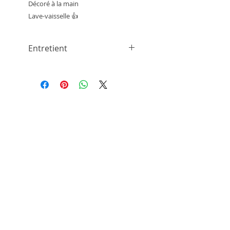
Décoré à la main
Lave-vaisselle 👍
Entretient
Cette porcelaine a été cuite à
très haute température pour
une utilisation quotidienne.
Vous pouvez la laver au lave-
vaisselle