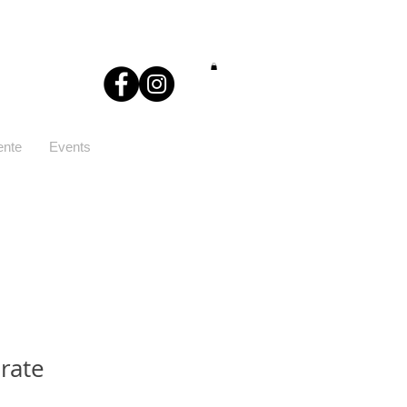
ente
Events
rate